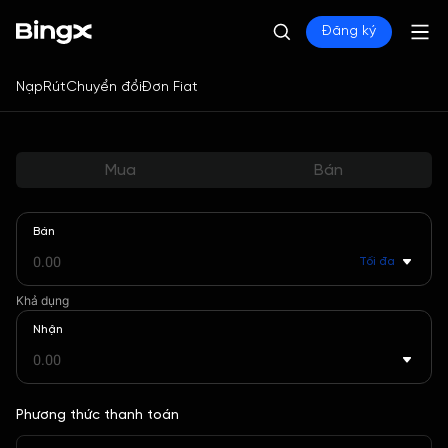
Đăng ký
Nạp
Rút
Chuyển đổi
Đơn Fiat
Mua
Bán
Bán
Tối đa
Khả dụng
Nhận
Phương thức thanh toán